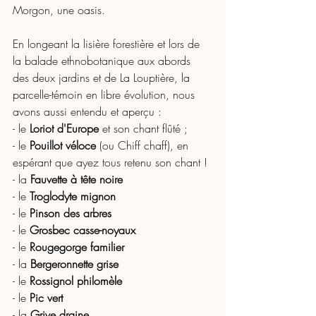
Morgon, une oasis. 
En longeant la lisière forestière et lors de 
la balade ethnobotanique aux abords 
des deux jardins et de La Louptière, la 
parcelle-témoin en libre évolution, nous 
avons aussi entendu et aperçu :
- le 
Loriot d'Europe 
et son chant flûté ;
- le 
Pouillot véloce 
(ou Chiff chaff), en 
espérant que ayez tous retenu son chant ! 
- la 
Fauvette à tête noire
- le 
Troglodyte mignon 
- le 
Pinson des arbres 
- le 
Grosbec casse-noyaux
- le 
Rougegorge familier 
- la
 Bergeronnette grise 
- le 
Rossignol philomèle 
- le 
Pic vert
- la 
Grive draine