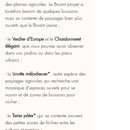
des plaines agricoles. Le Bruant proyer a 
toutefois besoin de quelques buissons 
mais se contente de paysages bien plus 
ouverts que le Bruant jaune ;
- le 
Verdier d'Europe 
et le 
Chardonneret 
élégant
, que vous pouvez aussi observer 
dans vos jardins ou dans les parcs 
urbains ;
- la 
Linotte mélodieuse*
, autre espèce des 
paysages agricoles 
qui recherche une 
mosaïque d'espaces ouverts pour se 
nourrir et de zones de buissons pour 
nicher ; 
- l
e 
Tarier pâtre*
 qui se contente souvent 
des petites zones de friches entre les 
cultures et prairies ;