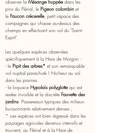
observer la 
Mésange huppée
 dans les 
pins du Flérial, le 
Pigeon colombin 
et 
le
Faucon crécerelle
, petit rapace des 
campagnes qui chasse au-dessus des 
champs en effectuant son vol du "Saint-
Esprit". 
Les quelques espèces observées 
spécifiquement à la Haie de Morgon :
- le 
Pipit des arbres*
 et son remarquable 
vol nuptial parachuté ! Nicheur au sol 
dans les prairies.
- la loquace 
Hypolaïs polyglotte
 qui est 
restée invisible et la discrète 
Fauvette des 
jardins
. P
assereaux typiques des milieux 
buissonnants relativement denses ;
* ces espèces ont bien régressé dans les 
paysages agricoles devenus intensifs et 
trouvent, au Flérial et à la Haie de 