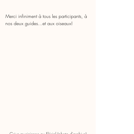
Merci infiniment à tous les participants, à 
nos deux guides...et aux oiseaux!
Grive musicienne au Flérial (photo d'archive)