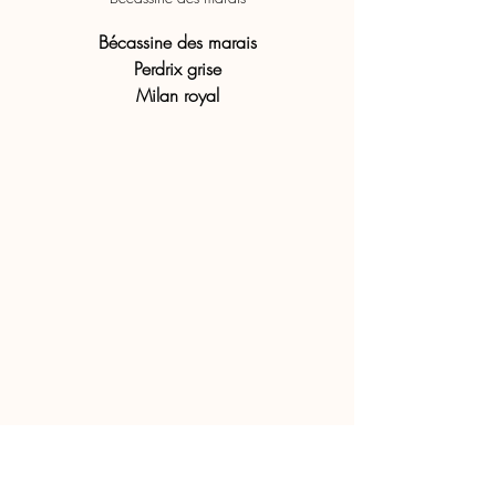
Bécassine des marais
Perdrix grise
Milan royal
Héron cendré
Héron cendré