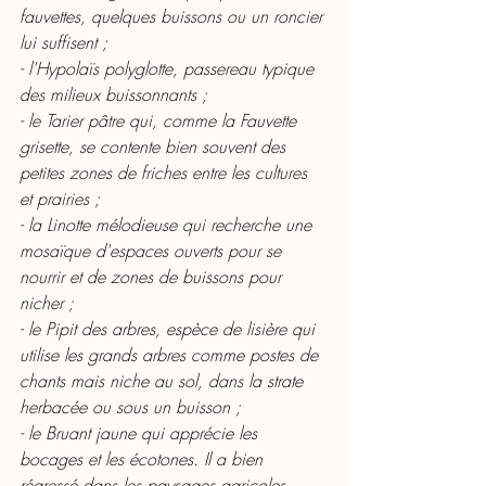
fauvettes, quelques buissons ou un roncier 
lui suffisent ;
- l'Hypolaïs polyglotte, passereau typique 
des milieux buissonnants ;
- le Tarier pâtre qui, comme la Fauvette 
grisette, se contente bien souvent des 
petites zones de friches entre les cultures 
et prairies ; 
- la Linotte mélodieuse qui recherche une 
mosaïque d'espaces ouverts pour se 
nourrir et de zones de buissons pour 
nicher ; 
- le Pipit des arbres, espèce de lisière qui 
utilise les grands arbres comme postes de 
chants mais niche au sol, dans la strate 
herbacée ou sous un buisson ;
- le Bruant jaune qui apprécie les 
bocages et les écotones. Il a bien 
régressé dans les paysages agricoles 