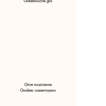
Gobemouche gris
Grive musicienne
Grosbec casse-noyaux