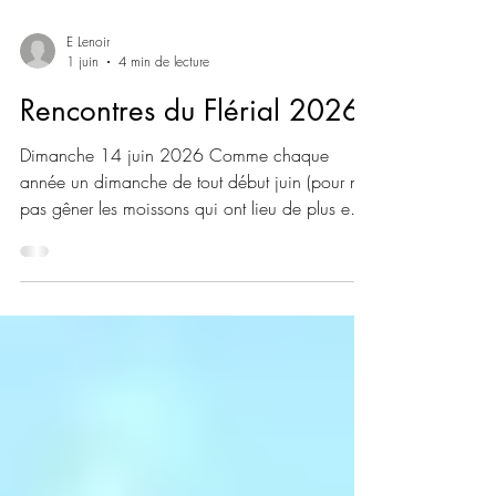
E Lenoir
1 juin
4 min de lecture
Rencontres du Flérial 2026
Dimanche 14 juin 2026 Comme chaque
année un dimanche de tout début juin (pour ne
pas gêner les moissons qui ont lieu de plus en
plus tôt dans les champs voisins), on se réunira
dans le jardin au Flérial et à la Haie de Morgon
(distants de 400m). Programme: -Accueil des
premiers arrivants à 9h30 au Flérial (voir infos
pratiques un peu plus loin), pour départ de la
visite commentée des deux jardins à10h
pétantes. Prenez de l'eau et un chapeau, car la
balade est longue! -A pa