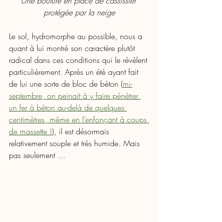
Une bouture en place de cassissier 
protégée par la neige
Le sol, hydromorphe au possible, nous a 
quant à lui montré son caractère plutôt 
radical dans ces conditions qui le révèlent 
particulièrement. Après un été ayant fait 
de lui une sorte de bloc de béton (
mi-
septembre, on peinait à y faire pénétrer 
un fer à béton au-delà de quelques 
centimètres, même en l’enfonçant à coups 
de massette !
), il est désormais  
relativement souple et très humide. Mais 
pas seulement …