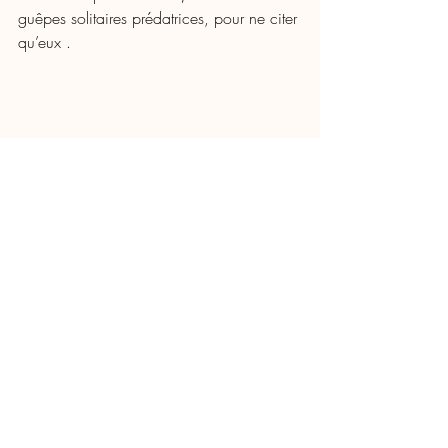
guêpes solitaires prédatrices, pour ne citer 
qu’eux . 
Baissière (à droite) et fossé de délestage 
(à gauche). On aperçoit le trop-plein 
creusé pour évacuer le surplus de la 
baissière vers le fossé. Les merlons, 
apparemment encore vierges, ont en 
réalité déjà reçu des plantations (haie 
fruitière, plantes aromatiques à fort 
développement, plantes-ressources et 
phytopharmaceutiques...). (Photo capture 