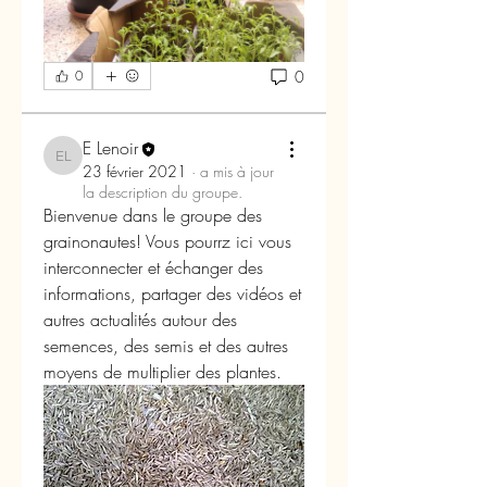
0
0
E Lenoir
E Lenoir
23 février 2021
·
a mis à jour
la description du groupe.
Bienvenue dans le groupe des 
grainonautes! Vous pourrz ici vous 
interconnecter et échanger des 
informations, partager des vidéos et 
autres actualités autour des 
semences, des semis et des autres 
À propos
moyens de multiplier des plantes. 
Bienvenue dans le groupe des
grainonautes! Vous pourrz ici v
...
Lire plus