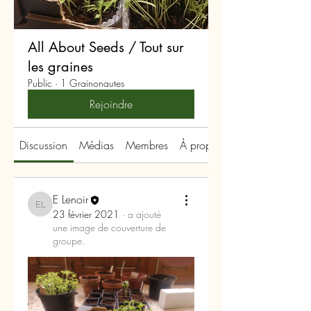
All About Seeds / Tout sur
les graines
Public
·
1 Grainonautes
Rejoindre
Discussion
Médias
Membres
À propos
E Lenoir
E Lenoir
23 février 2021
·
a ajouté
une image de couverture de
groupe.