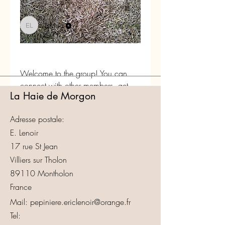
Grainonautes
E Lenoir
S'abonner
E Lenoir
Voir tous les Grainonautes (1)
Welcome to the group! You can 
connect with other members, get 
La Haie de Morgon
updates and share videos about 
seeds, seedlings, and other ways of 
Adresse postale:
plants multiplication.
E. Lenoir
17 rue St Jean
0
0
Villiers sur Tholon
89110 Montholon
France
Mail:
pepiniere.ericlenoir@orange.fr
Tel: