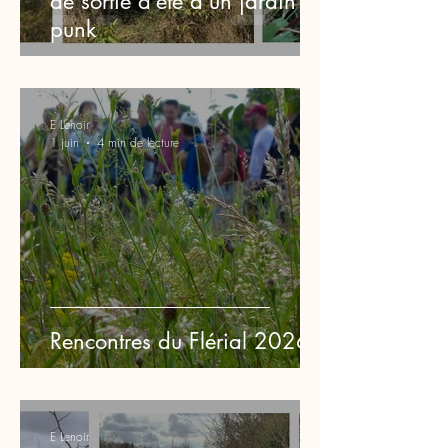
de sortie d’été d’un jardin
punk
E Lenoir
1 juin
4 min de lecture
Rencontres du Flérial 2026
E Lenoir