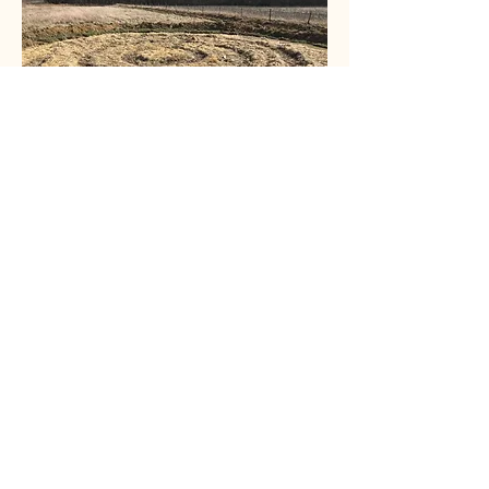
La Haie de Morgon
Adresse postale:
E. Lenoir
17 rue St Jean
Villiers sur Tholon
89110 Montholon
France
Mail:
pepiniere.ericlenoir@orange.fr
Tel: