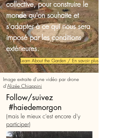
collective, pour construire le
monde qu'on souhaite et
s'adapter à ce qui nous sera
imposé par les conditions
extérieures.
Learn About the Garden / En savoir plus
Image extraite d'une vidéo par drone
d'
Alizée Chiappini
Follow/suivez
#haiedemorgon
(mais le mieux c'est encore d'y
participer
)