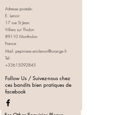
Adresse postale:
E. Lenoir
17 rue St Jean
Villiers sur Tholon
89110 Montholon
France
Mail:
pepiniere.ericlenoir@orange.fr
Tel:
+33615092845
Follow Us / Suivez-nous chez
ces bandits bien pratiques de
facebook
For Other Enquiries Please