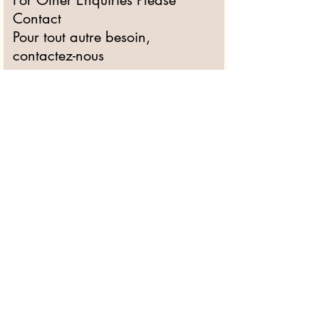
Contact
Pour tout autre besoin,
contactez-nous
Full Name/Nom
Email
Type your message here / Ecrivez
votre message
Submit