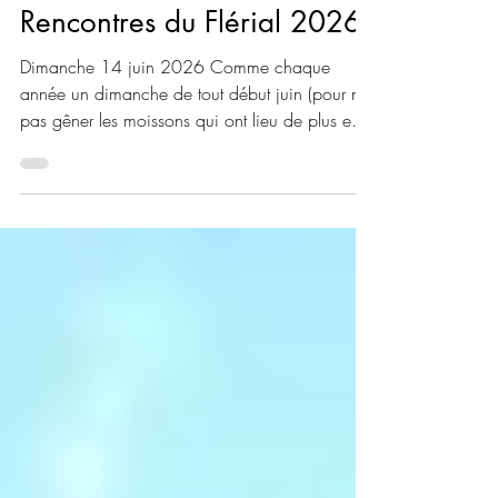
E Lenoir
1 juin
4 min de lecture
Rencontres du Flérial 2026
Dimanche 14 juin 2026 Comme chaque
année un dimanche de tout début juin (pour ne
pas gêner les moissons qui ont lieu de plus en
plus tôt dans les champs voisins), on se réunira
dans le jardin au Flérial et à la Haie de Morgon
(distants de 400m). Programme: -Accueil des
premiers arrivants à 9h30 au Flérial (voir infos
pratiques un peu plus loin), pour départ de la
visite commentée des deux jardins à10h
pétantes. Prenez de l'eau et un chapeau, car la
balade est longue! -A pa