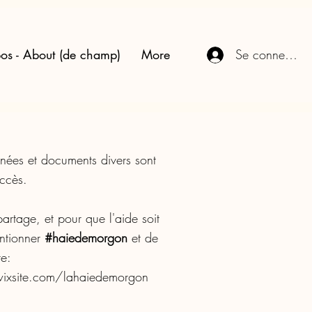
os - About (de champ)
More
Se connecter
nnées et documents divers sont
 accès.
 partage, et pour que l'aide soit
ntionner
#haiedemorgon
et de
ite:
.wixsite.com/lahaiedemorgon