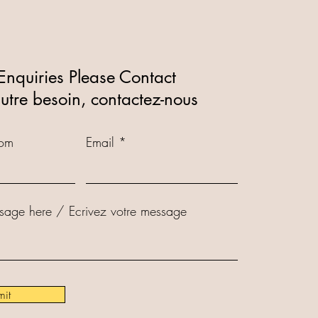
Enquiries Please Contact
autre besoin, contactez-nous
om
Email
sage here / Ecrivez votre message
it