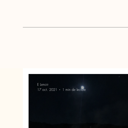
E Lenoir
17 oct. 2021
1 min de lecture