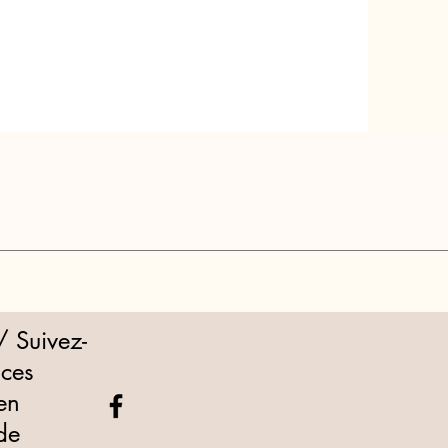
/ Suivez-
 ces
en
de