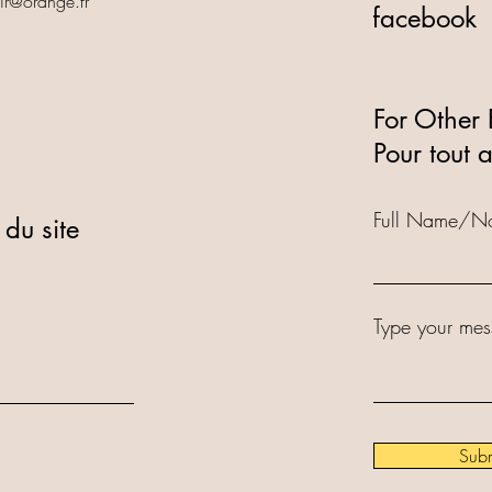
oir@orange.fr
facebook
5
For Other 
Pour tout 
Full Name/N
 du site
Type your mes
Subm